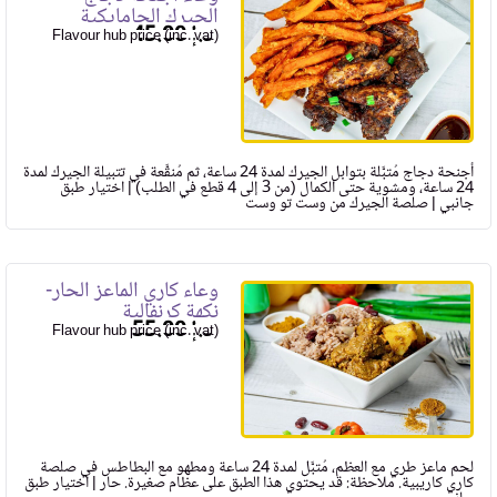
الجيرك الجامايكية
45.00
Flavour hub price (inc. vat)
أجنحة دجاج مُتبَّلة بتوابل الجيرك لمدة 24 ساعة، ثم مُنقَّعة في تتبيلة الجيرك لمدة
24 ساعة، ومشوية حتى الكمال (من 3 إلى 4 قطع في الطلب) | اختيار طبق
جانبي | صلصة الجيرك من وست تو وست
وعاء كاري الماعز الحار-
نكهة كرنفالية
55.00
Flavour hub price (inc. vat)
لحم ماعز طري مع العظم، مُتبَّل لمدة 24 ساعة ومطهو مع البطاطس في صلصة
كاري كاريبية. ملاحظة: قد يحتوي هذا الطبق على عظام صغيرة. حار | اختيار طبق