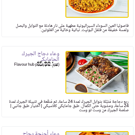
فاصوليا العين السوداء السيراليونية مطهية على نار هادئة مع التوابل والبصل
ولمسة خفيفة من فلفل البونيِت. نباتية وخالية من الغلوتين.
وعاء دجاج الجيرك
الجامايكي
45.00
Flavour hub price (inc. vat)
ربع دجاجة مُتبَّلة بتوابل الجيرك لمدة 24 ساعة، ثم مُنقَّعة في تتبيلة الجيرك لمدة
24 ساعة، ومشوية حتى الكمال. طبق جامايكي كلاسيكي | اختيار طبق جانبي |
صلصة الجيرك من وست تو وست
وعاء أجنحة دجاج