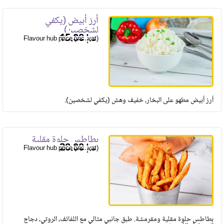
أرز أبيض (يكفي
لشخصين)
15.00
Flavour hub price (inc. vat)
أرز أبيض مطهو على البخار، خفيف وهش (يكفي لشخصين).
بطاطس حلوة مقلية
20.00
Flavour hub price (inc. vat)
بطاطس حلوة مقلية ومقرمشة. طبق جانبي مثالي مع اللفائف، الروتي، دجاج