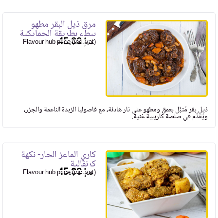
مرق ذيل البقر مطهو
ببطء بطريقة الجمايكية
45.00
Flavour hub price (inc. vat)
ذيل بقر مُتبَّل بعمق ومطهو على نار هادئة، مع فاصوليا الزبدة الناعمة والجزر،
ويُقدَّم في صلصة كاريبية غنية.
كاري الماعز الحار- نكهة
كرنفالية
45.00
Flavour hub price (inc. vat)