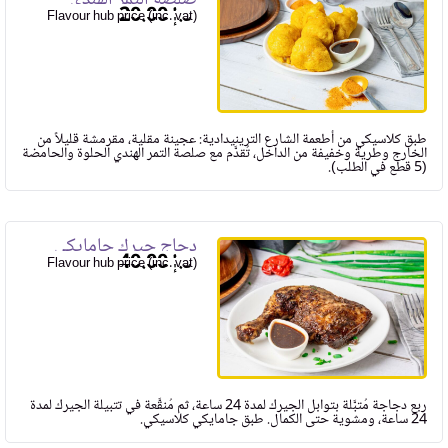
20.00
Flavour hub price (inc. vat)
طبق كلاسيكي من أطعمة الشارع الترينيدادية: عجينة مقلية، مقرمشة قليلاً من
الخارج وطرية وخفيفة من الداخل، تُقدَّم مع صلصة التمر الهندي الحلوة والحامضة
(5 قطع في الطلب).
دجاج جيرك جامايكي
40.00
Flavour hub price (inc. vat)
ربع دجاجة مُتبَّلة بتوابل الجيرك لمدة 24 ساعة، ثم مُنقَّعة في تتبيلة الجيرك لمدة
24 ساعة، ومشوية حتى الكمال. طبق جامايكي كلاسيكي.