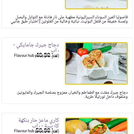
فاصوليا العين السوداء السيراليونية مطهية على نار هادئة مع التوابل والبصل
ولمسة خفيفة من فلفل البونيِت. نباتية وخالية من الغلوتين | اختيار طبق جانبي
دجاج جيرك جامايكي -
راب
40.00
Flavour hub price (inc. vat)
دجاج جيرك مفتّت مع الطماطم والخيار، ممزوج بصلصة الجيرك والمايونيز،
ومُلفوف داخل تورتيلا طرية.
كاري ماعز حار بنكهة
كاريبية - راب
50.00
Flavour hub price (inc. vat)