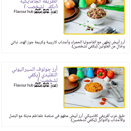
الطريقة الجامايكية
(يكفي لشخصين)
25.00
Flavour hub price (inc. vat)
أرز أبيض يُطهى مع الفاصوليا الحمراء وأعشاب كاريبية وكريمة جوز الهند. نباتي
وخالٍ من الغلوتين (يكفي لشخصين).
أرز جولوف السيراليوني
التقليدي (يكفي
لشخصين)
25.00
Flavour hub price (inc. vat)
طبق غرب أفريقي كلاسيكي. أرز أبيض مطهو في صلصة طماطم متبّلة مع البصل
والأعشاب والتوابل (يكفي لشخصين).