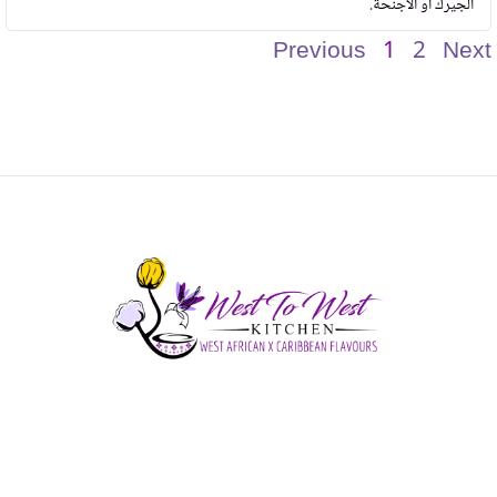
الجيرك أو الأجنحة.
Previous
1
2
Next
West African
Home cooked, mouth-watering,
and Caribbean food
, straight from our kitchen
to your table!