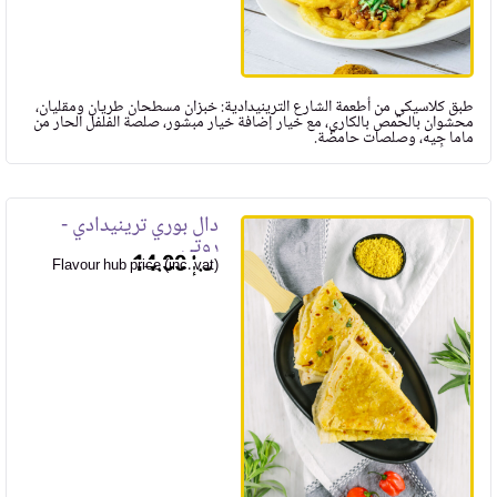
طبق كلاسيكي من أطعمة الشارع الترينيدادية: خبزان مسطحان طريان ومقليان،
محشوان بالحمص بالكاري، مع خيار إضافة خيار مبشور، صلصة الفلفل الحار من
ماما جِيه، وصلصات حامضة.
دال بوري ترينيدادي -
روتي
14.00
Flavour hub price (inc. vat)