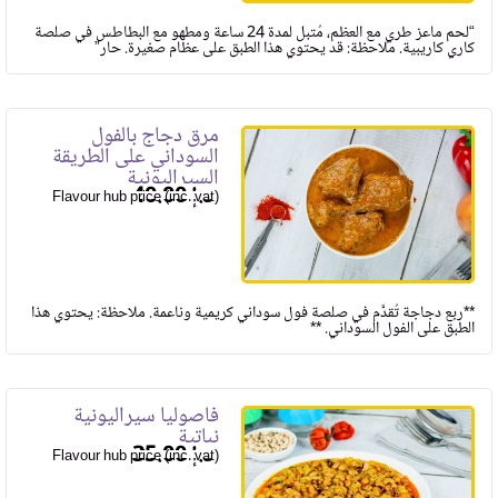
“لحم ماعز طري مع العظم، مُتبل لمدة 24 ساعة ومطهو مع البطاطس في صلصة
كاري كاريبية. ملاحظة: قد يحتوي هذا الطبق على عظام صغيرة. حار”
مرق دجاج بالفول
السوداني على الطريقة
السيراليونية
40.00
Flavour hub price (inc. vat)
**ربع دجاجة تُقدَّم في صلصة فول سوداني كريمية وناعمة. ملاحظة: يحتوي هذا
الطبق على الفول السوداني. **
فاصوليا سيراليونية
نباتية
35.00
Flavour hub price (inc. vat)