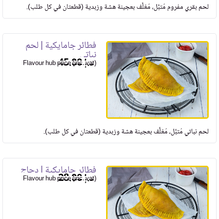
لحم بقري مفروم مُتبَّل، مُغلَّف بعجينة هشة وزبدية (قطعتان في كل طلب).
فطائر جامايكية | لحم
نباتي
45.00
Flavour hub price (inc. vat)
لحم نباتي مُتبَّل، مُغلَّف بعجينة هشة وزبدية (قطعتان في كل طلب).
فطائر جامايكية | دجاج
28.00
Flavour hub price (inc. vat)