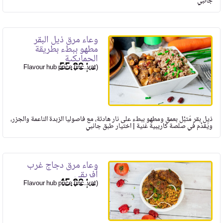
جانبي
وعاء مرق ذيل البقر
مطهو ببطء بطريقة
الجمايكية
55.00
Flavour hub price (inc. vat)
ذيل بقر مُتبَّل بعمق ومطهو ببطء على نار هادئة، مع فاصوليا الزبدة الناعمة والجزر،
ويُقدَّم في صلصة كاريبية غنية | اختيار طبق جانبي
وعاء مرق دجاج غرب
أفريقي
45.00
Flavour hub price (inc. vat)