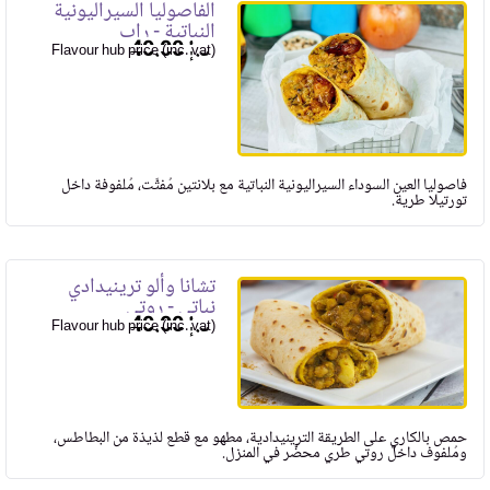
الفاصوليا السيراليونية
النباتية - راب
40.00
Flavour hub price (inc. vat)
فاصوليا العين السوداء السيراليونية النباتية مع بلانتين مُفتَّت، مُلفوفة داخل
تورتيلا طرية.
تشانا وألو ترينيدادي
نباتي - روتي
40.00
Flavour hub price (inc. vat)
حمص بالكاري على الطريقة الترينيدادية، مطهو مع قطع لذيذة من البطاطس،
ومُلفوف داخل روتي طري محضَّر في المنزل.