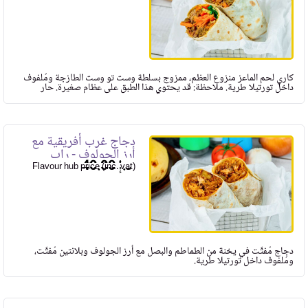
كاري لحم الماعز منزوع العظم، ممزوج بسلطة وست تو وست الطازجة ومُلفوف
داخل تورتيلا طرية. ملاحظة: قد يحتوي هذا الطبق على عظام صغيرة. حار
دجاج غرب أفريقية مع
أرز الجولوف - راب
40.00
Flavour hub price (inc. vat)
دجاج مُفتَّت في يخنة من الطماطم والبصل مع أرز الجولوف وبلانتين مُفتَّت،
ومُلفوف داخل تورتيلا طرية.